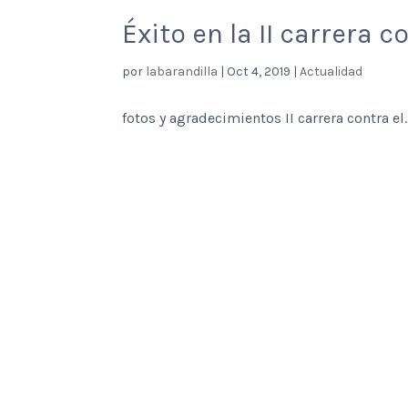
Éxito en la II carrera c
por
labarandilla
|
Oct 4, 2019
|
Actualidad
fotos y agradecimientos II carrera contra el..