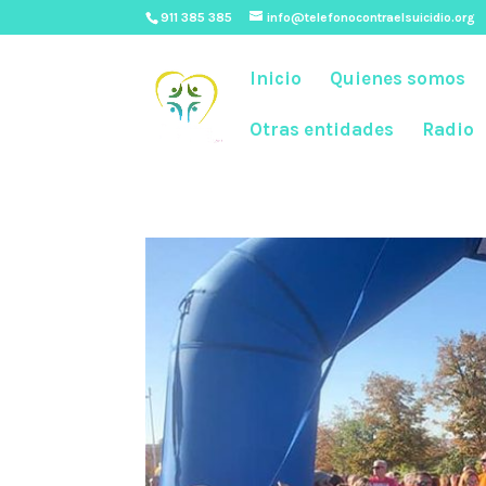
911 385 385
info@telefonocontraelsuicidio.org
Inicio
Quienes somos
Otras entidades
Radio